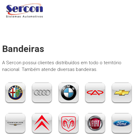
Skip
SERCON WEB
to
DMS Sercon
content
Bandeiras
A Sercon possui clientes distribuídos em todo o território
nacional. Também atende diversas bandeiras.